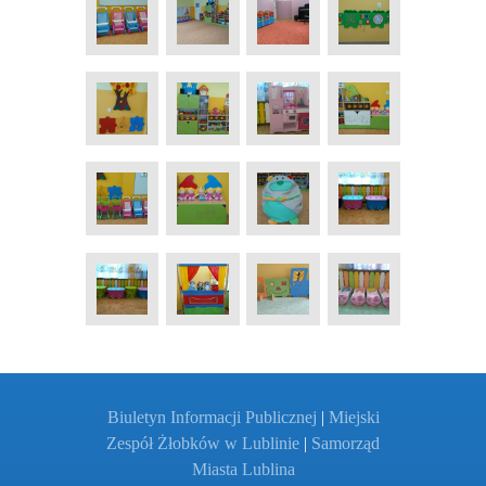
Biuletyn Informacji Publicznej
|
Miejski
Zespół Żłobków w Lublinie
|
Samorząd
Miasta Lublina